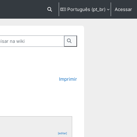
Português ‎(pt_br)‎
Acessar
Alternar entrada de pesquisa
ar na wiki
Pesquisar na wiki
Imprimir
[editar]