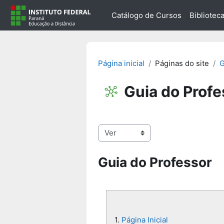
Ir para o conteúdo principal
Catálogo de Cursos
Biblioteca
Página inicial
Páginas do site
G
Guia do Profe
Condições de conclusão
Guia do Professor
1.
Página Inicial