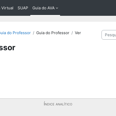
 Virtual
SUAP
Guia do AVA
Pesquis
uia do Professor
Guia do Professor
Ver
ssor
Índice analítico