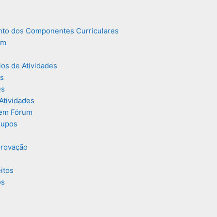
nto dos Componentes Curriculares
em
ios de Atividades
es
es
tividades
 em Fórum
rupos
s
provação
itos
os