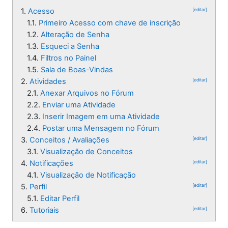
1.
Acesso
[editar]
1.1.
Primeiro Acesso com chave de inscrição
1.2.
Alteração de Senha
1.3.
Esqueci a Senha
1.4.
Filtros no Painel
1.5.
Sala de Boas-Vindas
2.
Atividades
[editar]
2.1.
Anexar Arquivos no Fórum
2.2.
Enviar uma Atividade
2.3.
Inserir Imagem em uma Atividade
2.4.
Postar uma Mensagem no Fórum
3.
Conceitos / Avaliações
[editar]
3.1.
Visualização de Conceitos
4.
Notificações
[editar]
4.1.
Visualização de Notificação
5.
Perfil
[editar]
5.1.
Editar Perfil
6.
Tutoriais
[editar]