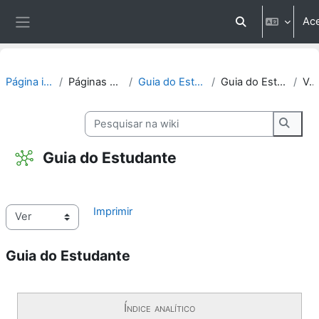
Ir para o conteúdo principal
Ac
Alternar entrada
Painel lateral
Página inicial
Páginas do site
Guia do Estudante
Guia do Estudante
Ver
Pesquisar na wiki
Pesqui
Guia do Estudante
Condições de conclusão
Imprimir
Guia do Estudante
Índice analítico