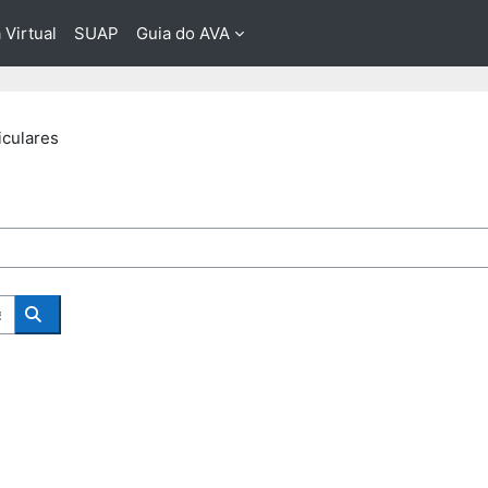
 Virtual
SUAP
Guia do AVA
culares
Buscar Componentes Curriculares