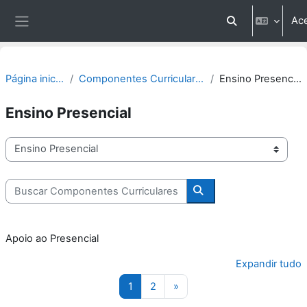
Ir para o conteúdo principal
Ac
Alternar entrada
Painel lateral
Página inicial
Componentes Curriculares
Ensino Presencial
Ensino Presencial
Categorias
Buscar Componentes Curriculares
Buscar Componentes C
Apoio ao Presencial
Expandir tudo
Página 1
Página 2
Próxima página
1
2
»