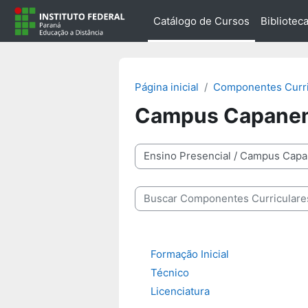
Ir para o conteúdo principal
Catálogo de Cursos
Biblioteca
Página inicial
Componentes Curri
Campus Capane
Categorias
Buscar Componentes Curriculares
Formação Inicial
Técnico
Licenciatura