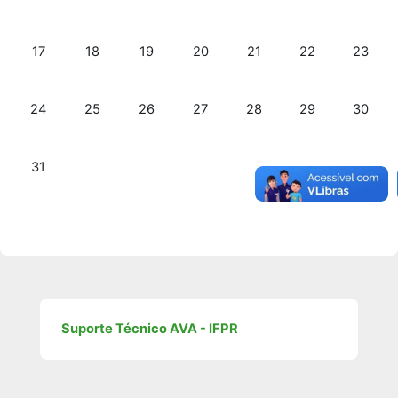
Sem eventos, segunda-feira, 17 agosto
Sem eventos, terça-feira, 18 agosto
Sem eventos, quarta-feira, 19 agosto
Sem eventos, quinta-feira, 20 ago
Sem eventos, sexta-feira
Sem eventos, sá
Sem eve
17
18
19
20
21
22
23
Sem eventos, segunda-feira, 24 agosto
Sem eventos, terça-feira, 25 agosto
Sem eventos, quarta-feira, 26 agosto
Sem eventos, quinta-feira, 27 ago
Sem eventos, sexta-feira
Sem eventos, sá
Sem eve
24
25
26
27
28
29
30
Sem eventos, segunda-feira, 31 agosto
31
Suporte Técnico AVA - IFPR