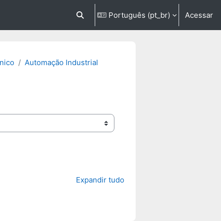
Português ‎(pt_br)‎
Acessar
Alternar entrada de pesquisa
nico
Automação Industrial
Expandir tudo