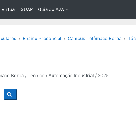
 Virtual
SUAP
Guia do AVA
culares
Ensino Presencial
Campus Telêmaco Borba
Téc
Buscar Componentes Curriculares