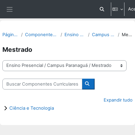
Ir para o conteúdo principal
Ac
Alternar entrada
Painel lateral
Página inicial
Componentes Curriculares
Ensino Presencial
Campus Paranaguá
Mestrado
Mestrado
Categorias
Buscar Componentes Curriculares
Buscar Componentes C
Expandir tudo
Ciência e Tecnologia