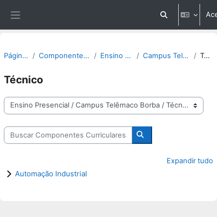
Ir para o conteúdo principal
Ac
Alternar entrada
Painel lateral
Página inicial
Componentes Curriculares
Ensino Presencial
Campus Telêmaco Borba
Técnico
Técnico
Categorias
Buscar Componentes Curriculares
Buscar Componentes C
Expandir tudo
Automação Industrial