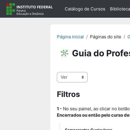
Ir para o conteúdo principal
Catálogo de Cursos
Biblioteca
Página inicial
Páginas do site
G
Guia do Profe
Condições de conclusão
Filtros
1 -
No seu painel, ao clicar no botão
Encerrados ou então pelo curso d