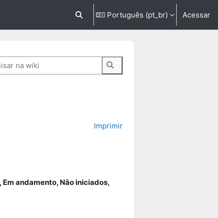
Português ‎(pt_br)‎
Acessar
Alternar entrada de pesquisa
ar na wiki
Pesquisar na wiki
Imprimir
, Em andamento, Não iniciados,