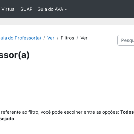
 Virtual
SUAP
Guia do AVA
Pesquis
uia do Professor(a)
Ver
Filtros
Ver
ssor(a)
 referente ao filtro, você pode escolher entre as opções:
Todos
esejado
.