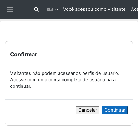
Ir para o conteúdo principal
Você acessou como visitante
Ac
Alternar entrada de pesquisa
Painel lateral
Confirmar
Visitantes não podem acessar os perfis de usuário.
Acesse com uma conta completa de usuário para
continuar.
Cancelar
Continuar