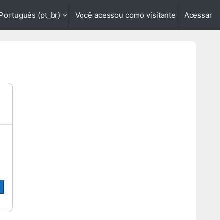
Português ‎(pt_br)‎
Você acessou como visitante
Acessar
entrada de pesquisa
r