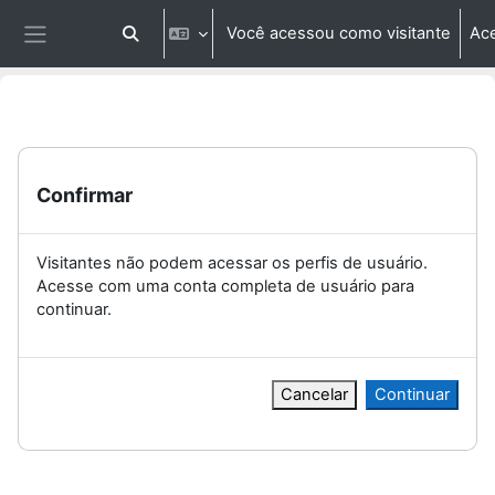
Ir para o conteúdo principal
Você acessou como visitante
Ac
Alternar entrada de pesquisa
Painel lateral
Confirmar
Visitantes não podem acessar os perfis de usuário.
Acesse com uma conta completa de usuário para
continuar.
Cancelar
Continuar