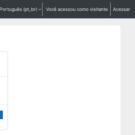
Português ‎(pt_br)‎
Você acessou como visitante
Acessar
entrada de pesquisa
r