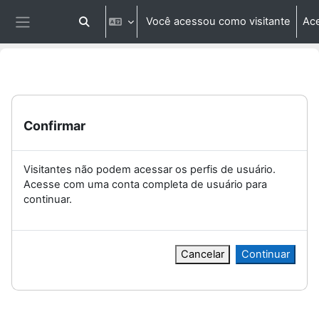
Ir para o conteúdo principal
Você acessou como visitante
Ac
Alternar entrada de pesquisa
Painel lateral
Confirmar
Visitantes não podem acessar os perfis de usuário.
Acesse com uma conta completa de usuário para
continuar.
Cancelar
Continuar