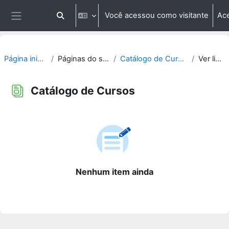
Ir para o conteúdo principal
Você acessou como visitante
Ac
Alternar entrada de pesquisa
Painel lateral
Página inicial
Páginas do site
Catálogo de Cursos
Ver lista
Catálogo de Cursos
Condições de conclusão
Nenhum item ainda