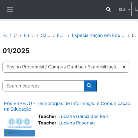
Skip to main content
L
Toggle search 
Side panel
Home
Courses
Ensino Presencial
Campus Curitiba
Especialização
Especialização em Educação Profissional Técnica de Nível Médio - ESPEDU
01/202
01/2025
Course categories
Search courses
Search courses
Pós ESPEDU - Tecnologias de Informação e Comunicação
na Educação
Teacher:
Luciana Garcia dos Reis
Teacher:
Luciana Rosenau